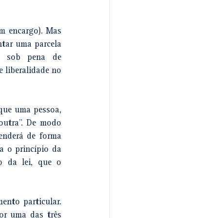
m encargo). Mas 
tar uma parcela 
, sob pena de 
 liberalidade no 
que uma pessoa, 
utra”. 
De modo 
enderá de forma 
a o princípio da 
 da lei, que o 
ento particular. 
or uma das três 