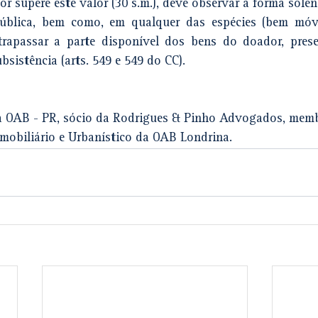
or supere este valor (30 s.m.), deve observar a forma solene
pública, bem como, em qualquer das espécies (bem móve
rapassar a parte disponível dos bens do doador, prese
bsistência (arts. 549 e 549 do CC).
a OAB - PR, sócio da Rodrigues & Pinho Advogados, memb
Imobiliário e Urbanístico da OAB Londrina.