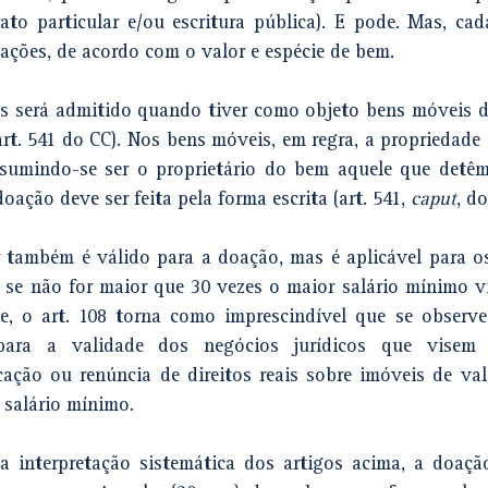
rato particular e/ou escritura pública). E pode. Mas, ca
cações, de acordo com o valor e espécie de bem.
s será admitido 
quando tiver como objeto bens móveis d
rt. 541 do CC). Nos bens móveis, em regra, a propriedade s
doação deve ser feita pela forma escrita (art. 541, 
caput
, do
r também é válido para a doação, mas é aplicável para os
 se não for maior que 30 vezes o maior salário mínimo vig
e, o art. 108 torna como imprescindível que se observe
 para a validade dos negócios jurídicos que visem à
cação ou renúncia de direitos reais sobre imóveis de val
r salário mínimo.
 interpretação sistemática dos artigos acima, a doação