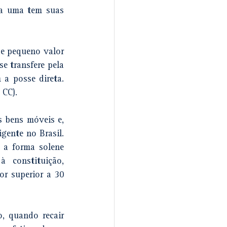
da uma tem suas 
e pequeno valor 
e transfere pela 
simples tradição, presumindo-se ser o proprietário do bem aquele que detêm a posse direta. 
 CC).
 bens móveis e, 
ente no Brasil. 
 a forma solene 
 constituição, 
or superior a 30 
, quando recair 