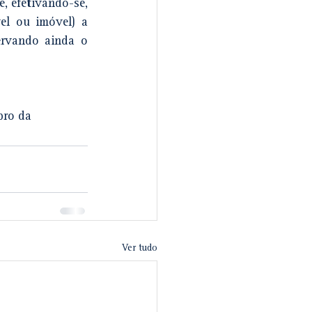
, efetivando-se, 
l ou imóvel) a 
rvando ainda o 
ro da 
Ver tudo