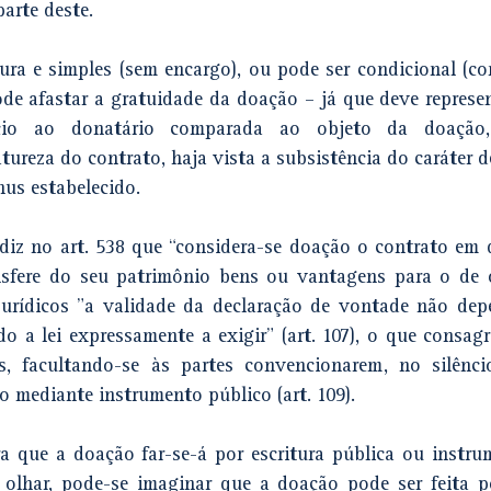
arte deste.
ra e simples (sem encargo), ou pode ser condicional (co
ode afastar a gratuidade da doação – já que deve represen
ício ao donatário comparada ao objeto da doação
tureza do contrato, haja vista a subsistência do caráter de
nus estabelecido.
diz no art. 538 que “
considera-se doação o contrato em 
ansfere do seu patrimônio bens ou vantagens para o de o
jurídicos "a validade da declaração de vontade não dep
o a lei expressamente a exigir" (art. 107), o que consagr
s, facultando-se às partes convencionarem, no silêncio
o mediante instrumento público (art. 109).
a que a doação far-se-á por escritura pública ou instrum
 olhar, pode-se imaginar que a doação pode ser feita p