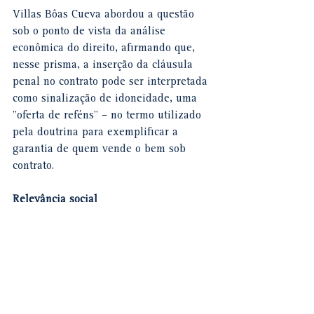
Villas Bôas Cueva abordou a questão 
sob o ponto de vista da análise 
econômica do direito, afirmando que, 
nesse prisma, a inserção da cláusula 
penal no contrato pode ser interpretada 
como sinalização de idoneidade, uma 
"oferta de reféns" – no termo utilizado 
pela doutrina para exemplificar a 
garantia de quem vende o bem sob 
contrato.
Relevância ​​​social
O ministro Paulo de Tarso Sanseverino 
afirmou que o tema é de grande 
relevância social, pois, além de 
envolver uma relação de consumo, trata 
do direito à moradia, e as controvérsias 