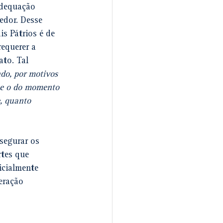
 adequação 
edor. Desse 
s Pátrios é de 
equerer a 
ato. Tal 
do, por motivos 
a e o do momento 
, quanto 
segurar os 
rtes que 
icialmente 
eração 