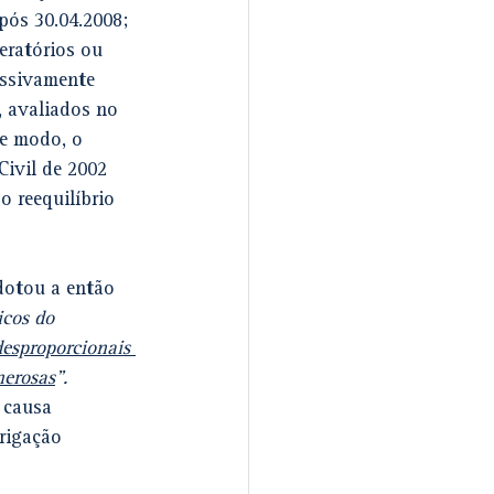
pós 30.04.2008; 
ratórios ou 
essivamente 
 avaliados no 
se modo, o 
ivil de 2002 
 reequilíbrio 
dotou a então 
icos do 
desproporcionais 
nerosas
".
 causa 
rigação 