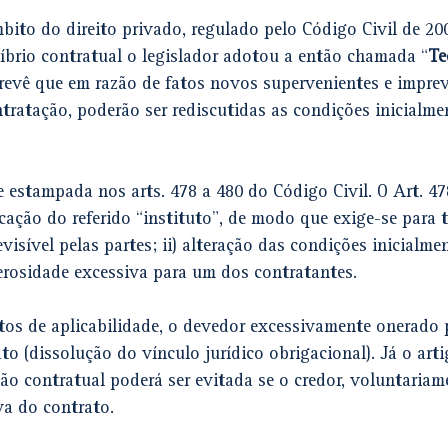
ito do direito privado, regulado pelo Código Civil de 200
líbrio contratual o legislador adotou a então chamada “
Te
revê que em razão de fatos novos supervenientes e imprevi
tratação, poderão ser rediscutidas as condições inicialme
e estampada nos arts. 478 a 480 do Código Civil. O Art. 47
icação do referido “instituto”, de modo que exige-se para ta
visível pelas partes; ii) alteração das condições inicialme
onerosidade excessiva para um dos contratantes. 
itos de aplicabilidade, o devedor excessivamente onerado 
to (dissolução do vínculo jurídico obrigacional). Já o art
ão contratual poderá ser evitada se o credor, voluntariam
va do contrato. 