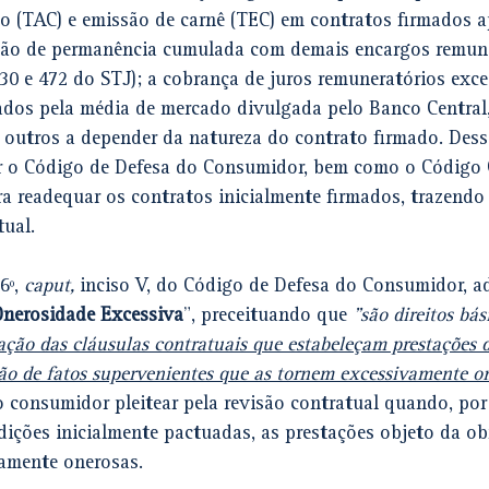
o (TAC) e emissão de carnê (TEC) em contratos firmados a
são de permanência cumulada com demais encargos remune
30 e 472 do STJ); a cobrança de juros remuneratórios exc
ados pela média de mercado divulgada pelo Banco Central,
e outros a depender da natureza do contrato firmado. Des
ar o Código de Defesa do Consumidor, bem como o Código C
 readequar os contratos inicialmente firmados, trazendo o
tual.
6º, 
caput,
 inciso V, do Código de Defesa do Consumidor, a
Onerosidade Excessiva
”, preceituando que 
"são direitos bás
ação das cláusulas contratuais que estabeleçam prestações 
ão de fatos supervenientes que as tornem excessivamente o
 consumidor pleitear pela revisão contratual quando, por
dições inicialmente pactuadas, as prestações objeto da ob
amente onerosas.