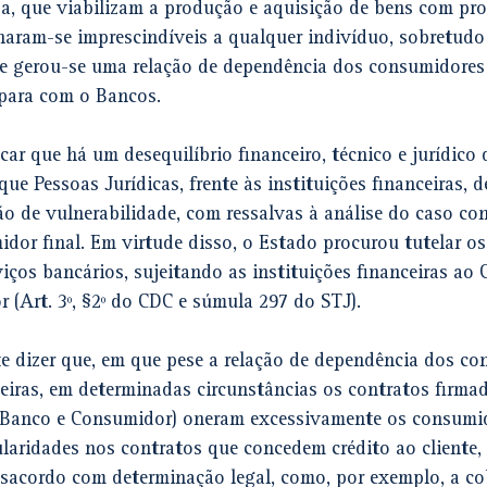
za, que viabilizam a produção e aquisição de bens com pro
rnaram-se imprescindíveis a qualquer indivíduo, sobretudo
que gerou-se uma relação de dependência dos consumidores
 para com o Bancos. 
car que há um desequilíbrio financeiro, técnico e jurídico 
ue Pessoas Jurídicas, frente às instituições financeiras, 
o de vulnerabilidade, com ressalvas à análise do caso con
idor final. Em virtude disso, o Estado procurou tutelar o
iços bancários, sujeitando as instituições financeiras ao 
(Art. 3º, §2º do CDC e súmula 297 do STJ). 
te dizer que, em que pese a relação de dependência dos c
ceiras, em determinadas circunstâncias os contratos firmad
(Banco e Consumidor) oneram excessivamente os consumid
ularidades nos contratos que concedem crédito ao cliente,
desacordo com determinação legal, como, por exemplo, a c