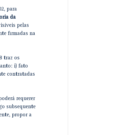
2, para 
oria da 
síveis pelas 
nte firmadas na 
8 traz os 
nto: i) fato 
nte contratadas 
poderá requerer 
igo subsequente 
ente, propor a 