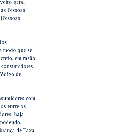
veito geral 
 às Pessoas 
 (Pessoas 
dos 
de modo que se 
creto, em razão 
s consumidores 
Código de 
onsumidores com 
os entre os 
ores, haja 
 podendo, 
obrança de Taxa 