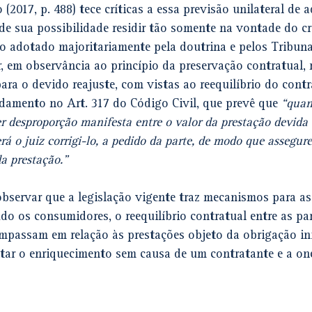
 (2017, p. 488) tece críticas a essa previsão unilateral de
de sua possibilidade residir tão somente na vontade do cr
 adotado majoritariamente pela doutrina e pelos Tribunai
 em observância ao princípio da preservação contratual, r
ara o devido reajuste, com vistas ao reequilíbrio do contr
damento no Art. 317 do Código Civil, que prevê que 
“quan
ier desproporção manifesta entre o valor da prestação devid
á o juiz corrigi-lo, a pedido da parte, de modo que assegure
da prestação.”
observar que a legislação vigente traz mecanismos para as
do os consumidores, o reequilíbrio contratual entre as pa
passam em relação às prestações objeto da obrigação in
vitar o enriquecimento sem causa de um contratante e a on